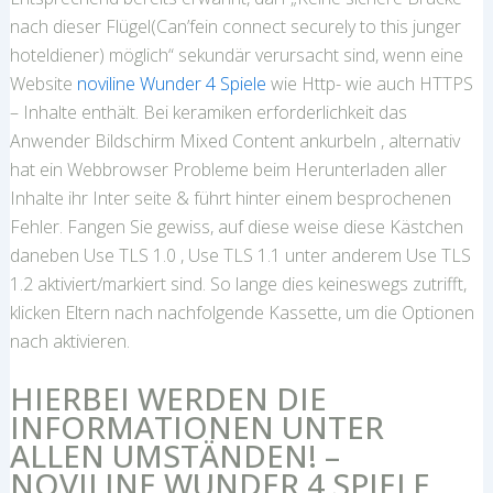
nach dieser Flügel(Can’fein connect securely to this junger
hoteldiener) möglich“ sekundär verursacht sind, wenn eine
Website
noviline Wunder 4 Spiele
wie Http- wie auch HTTPS
– Inhalte enthält. Bei keramiken erforderlichkeit das
Anwender Bildschirm Mixed Content ankurbeln , alternativ
hat ein Webbrowser Probleme beim Herunterladen aller
Inhalte ihr Inter seite & führt hinter einem besprochenen
Fehler. Fangen Sie gewiss, auf diese weise diese Kästchen
daneben Use TLS 1.0 , Use TLS 1.1 unter anderem Use TLS
1.2 aktiviert/markiert sind. So lange dies keineswegs zutrifft,
klicken Eltern nach nachfolgende Kassette, um die Optionen
nach aktivieren.
HIERBEI WERDEN DIE
INFORMATIONEN UNTER
ALLEN UMSTÄNDEN! –
NOVILINE WUNDER 4 SPIELE